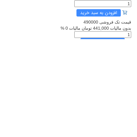
افزودن به سبد خرید
قیمت تک فروشی
490000
بدون مالیات
441,000 تومان
مالیات
0 %
افزودن به سبد خرید
×
ایمیل یا شماره همراه شما
490000
تومان 441,000
ی اسلامی در اندیشه رهبر انقلاب اسلامی» به کاوش عمیق در ابعاد و زو
بیانات مقام معظم رهبری درباره سبک زندگی اسلامی»، «چرایی سبک زندگی ا
«سبک زندگی اسلامی ایرانی» مورد نظر رهبر انقلاب دقیقاً چیست؟ چه تغییر
هه‌ای را از سوی مخاطبان می‌طلبد؟ برای پاسخ به این پرسش‌های بنیادین، 
صداقی مرتبط با سبک زندگی اسلامی است.