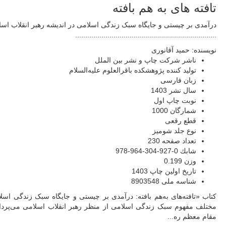
تافته های به هم بافته
درآمدی بر چیستی و جایگاه سبک زندگی اسلامی در اندیشه رهبر انقلاب اسل
......................................................................
نویسنده:
حمید آقانوری
ناشر
شرکت چاپ و نشر بین الملل
تولید کننده
پژوهشکده باقرالعلوم علیه‌السلام
زبان
فارسی
سال نشر
1403
نوبت چاپ
اول
شمارگان
1000
قطع
رقعی
نوع جلد
شومیز
تعداد صفحه
230
شابك
0-927-304-964-978
وزن
0.199
تاریخ اولین چاپ
1403
شناسه ملی
8903548
کتاب «تافته‌های به‌هم بافته: درآمدی بر چیستی و جایگاه سبک زندگی اسل
مختلف مفهوم سبک زندگی اسلامی از منظر رهبر انقلاب اسلامی می‌پرداز
مقام معظم ره...