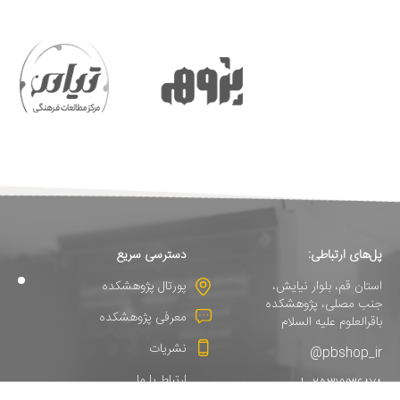
پل‌های ارتباطی:
دسترسی سریع
استان قم، بلوار نیایش،
پورتال پژوهشکده
جنب مصلی، پژوهشکده
معرفی پژوهشکده
باقرالعلوم علیه السلام
نشریات
pbshop_ir@
ارتباط با ما
02537736878 |