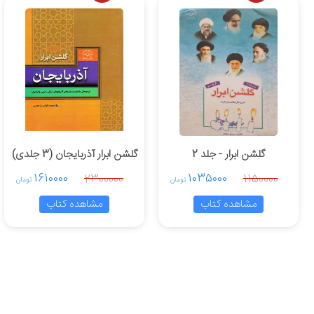
گلشن ابرار - جلد 2
گلشن ابرار آذربایجان (3 جلدی)
1610000
1035000
2300000
1150000
تومان
تومان
مشاهده کتاب
مشاهده کتاب