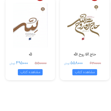
حاج آقا روح الله
لله
495000
558000
550000
620000
تومان
تومان
مشاهده کتاب
مشاهده کتاب