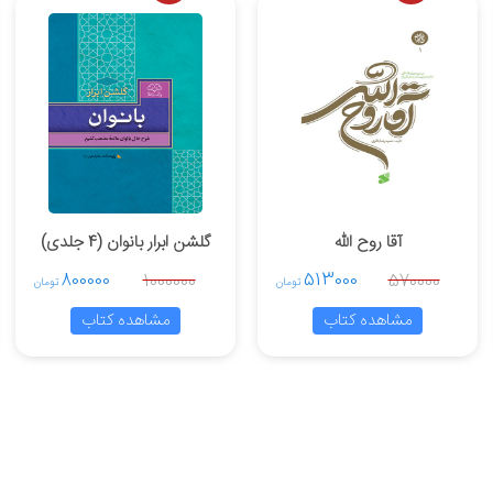
آقا روح الله
گلشن ابرار بانوان (4 جلدی)
800000
513000
1000000
570000
تومان
تومان
مشاهده کتاب
مشاهده کتاب