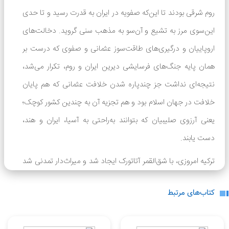
روم شرقی بودند تا این‌که صفویه در ایران به قدرت رسید و تا حدی
این‌سوی مرز به تشیع و آن‌سو به مذهب سنی گروید. دخالت‌‌های
اروپاییان و درگیری‌های طاقت‌سوز عثمانی و صفوی که درست بر
همان پایه جنگ‌های فرسایشی دیرین ایران و روم، تکرار می‌شد،
نتیجه‌ای نداشت جز چندپاره شدن خلافت عثمانی که هم پایان
خلافت در جهان اسلام بود و هم تجزیه آن به چندین کشور کوچک؛
یعنی آرزوی صلیبیان که بتوانند به‌راحتی به آسیا، ایران و هند،
دست یابند.
ترکیه امروزی، با شق‌القمر آتاتورک ایجاد شد و میراث‌دار تمدنی شد
لطفاً انتقادات و پیشنهادات خود را ارسال
نمایید.
از دوران ایرانی و اسلامی. زبان ترکی هم میراث سلجوقیان رومی
کتاب‌های مرتبط
بود که طی چند قرن، آرام‌آرام زبان قفقاز و آذربایجان و رومیه را از
زبان‌های بومی کهن به لهجه‌های گوناگون ترکی تغییر داد.