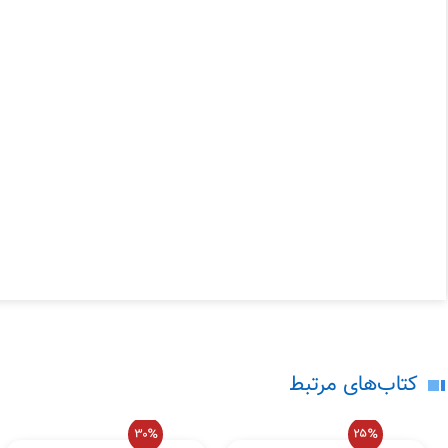
در حال حاضر هیچ نظری برای این محصو
لطفاً انتقادات و پیشنهادات خود را ارسال
کتاب‌های مرتبط
30%
25%