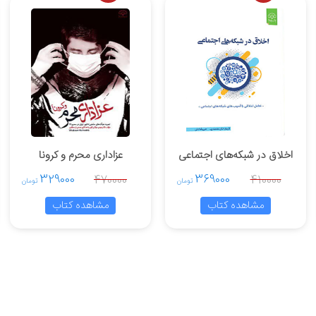
اخلاق در شبکه‌های اجتماعی
عزاداری محرم و کرونا
329000
369000
470000
410000
تومان
تومان
مشاهده کتاب
مشاهده کتاب