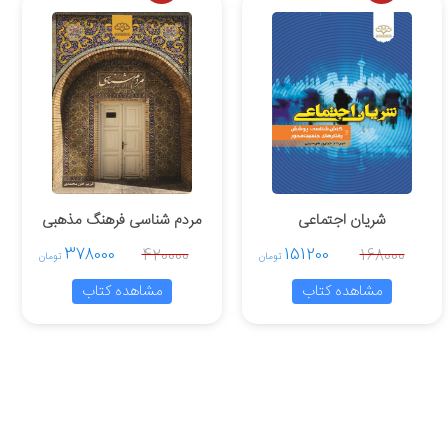
شریان اجتماعی
مردم شناسی فرهنگ مذهبی
ایرانیان
378000
151200
420000
168000
تومان
تومان
مشاهده کتاب
مشاهده کتاب