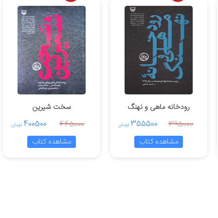
رودخانه ماهی و نهنگ
سخت شیرین
400500
355500
445000
395000
تومان
تومان
مشاهده کتاب
مشاهده کتاب