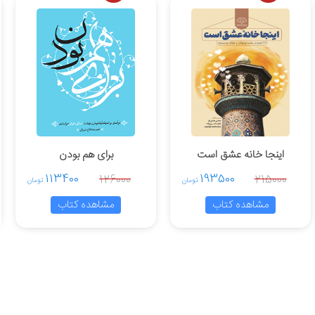
اینجا خانه عشق است
برای هم بودن
113400
193500
126000
215000
تومان
تومان
مشاهده کتاب
مشاهده کتاب