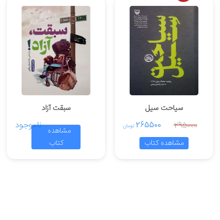
سیاحت سیل
سبقت آزاد
265500
ناموجود
295000
تومان
مشاهده
مشاهده کتاب
کتاب