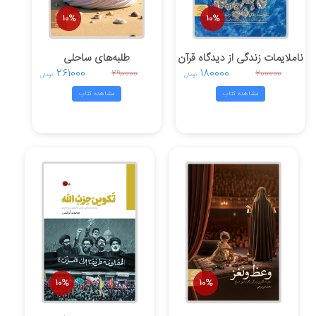
10%
10%
ناملایمات زندگی از دیدگاه قرآن
طلبه‌های ساحلی
261000
180000
290000
200000
تومان
تومان
مشاهده کتاب
مشاهده کتاب
10%
10%