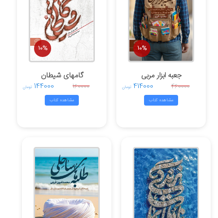
10%
10%
جعبه ابزار مربی
گامهای شیطان
144000
414000
160000
460000
تومان
تومان
مشاهده کتاب
مشاهده کتاب