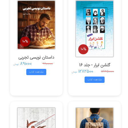
10%
10%
داستان نویسی تجربی
891000
990000
گلشن ابرار - جلد 16
تومان
1282500
1425000
مشاهده کتاب
تومان
مشاهده کتاب