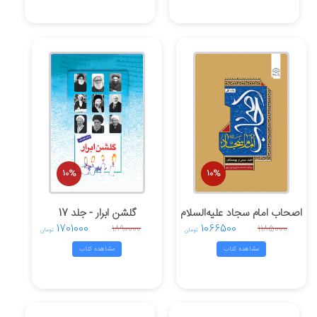
10%
10%
اصحاب امام سجاد علیه‌السلام
گلشن ابرار - جلد 17
1701000
1066500
1890000
1185000
تومان
تومان
مشاهده کتاب
مشاهده کتاب