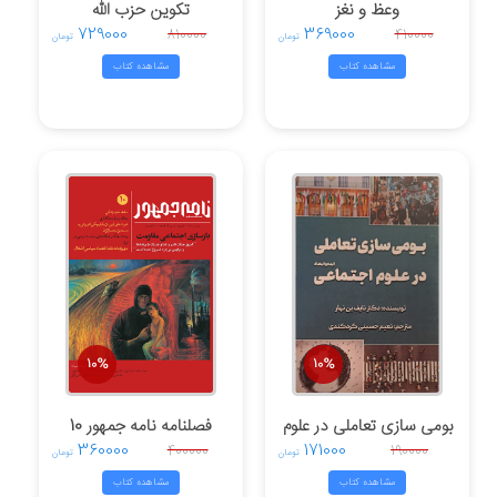
وعظ و نغز
تکوین حزب الله
729000
369000
810000
410000
تومان
تومان
مشاهده کتاب
مشاهده کتاب
10%
10%
بومی سازی تعاملی در علوم
فصلنامه نامه جمهور 10
360000
171000
400000
190000
اجتماعی
تومان
تومان
مشاهده کتاب
مشاهده کتاب