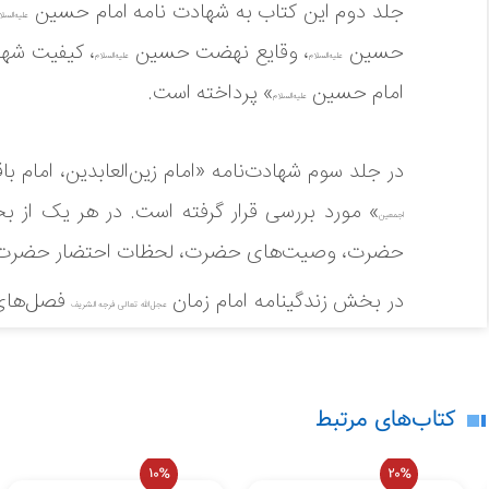
جلد دوم این کتاب به شهادت نامه امام حسین
علیه‌السلا
حسین
، وقایع نهضت حسین
، کیفیت شه
علیه‌السلام
علیه‌السلام
امام حسین
» پرداخته است.
علیه‌السلام
در جلد سوم شهادت‌نامه «امام زین‌العابدین، امام ب
» مورد بررسی قرار گرفته است. در هر یک از
اجمعین
در حال حاضر هیچ نظری برای این محصو
حضرت، وصیت‌های حضرت، لحظات احتضار حضرت، چ
لطفاً انتقادات و پیشنهادات خود را ارسال
در بخش زندگینامه امام زمان
فصل‌های 
عجل‌الله تعالی فرجه الشریف
آن حضرت و جهان پس از ظهور آن حضرت» جای گر
ارجاع به نسخه سه جلدی
کتاب‌های مرتبط
10%
20%