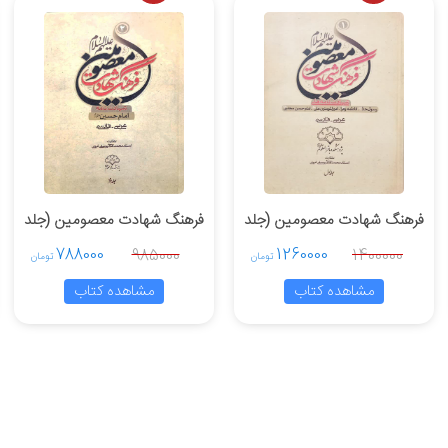
فرهنگ شهادت معصومین (جلد
فرهنگ شهادت معصومین (جلد
2)
1)
788000
1260000
985000
1400000
تومان
تومان
مشاهده کتاب
مشاهده کتاب