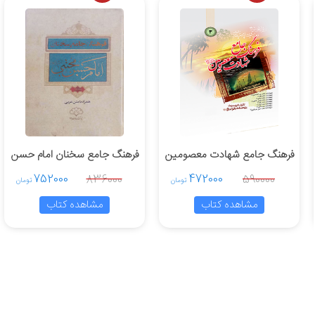
فرهنگ جامع شهادت معصومین
فرهنگ جامع سخنان امام حسن
جلد 3
مجتبی علیه السلام
752000
472000
836000
590000
تومان
تومان
مشاهده کتاب
مشاهده کتاب