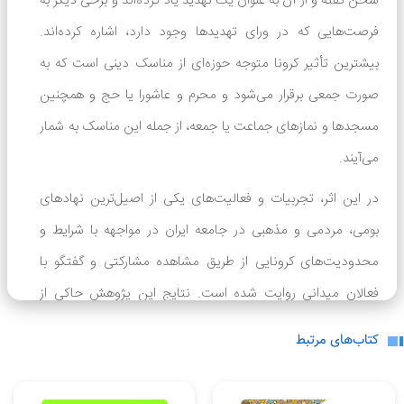
سخن گفته و از آن به عنوان یک تهدید یاد کرده‌اند و برخی دیگر به
فرصت‌هایی که در ورای تهدیدها وجود دارد، اشاره کرده‌اند.
بیشترین تأثیر کرونا متوجه حوزه‌ای از مناسک دینی است که به
صورت جمعی برقرار می‌شود و محرم و عاشورا یا حج و همچنین
مسجدها و نمازهای جماعت یا جمعه، از جمله این مناسک به شمار
می‌آیند.
5
در این اثر، تجربیات و فعالیت‌های یکی از اصیل‌ترین نهادهای
بومی، مردمی و مذهبی در جامعه ایران در مواجهه با شرایط و
نوشته شده توسط
بب -
محدودیت‌های کرونایی از طریق مشاهده مشارکتی و گفتگو با
25 شهریور 1400
ببب
فعالان میدانی روایت شده است. نتایج این پژوهش حاکی از
با سلام کتاب خوب و مفیدی بود. ممنون
انعطاف‌پذیری و تنوع و تکثر فراوان رفتارهای هیئات مذهبی و
کتاب‌های مرتبط
لطفاً انتقادات و پیشنهادات خود را ارسال
نشان‌دهنده این واقعیت است که هیأت به عنوان یک نهادی
نمایید.
برآمده از عمق باورهای دینی مردم، می‌تواند در سریعترین زمان