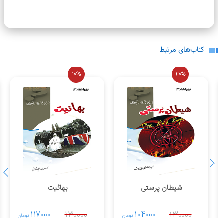
وجود ندارد.
لطفاً انتقادات و پیشنهادات خود را ارسال
نمایید.
کتاب‌های مرتبط
10%
20%
شیطان پرستی
بهائیت
117000
104000
130000
130000
تومان
تومان