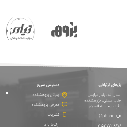
پل‌های ارتباطی:
دسترسی سریع
استان قم، بلوار نیایش،
پورتال پژوهشکده
جنب مصلی، پژوهشکده
معرفی پژوهشکده
باقرالعلوم علیه السلام
نشریات
pbshop_ir@
ارتباط با ما
02537736878 |