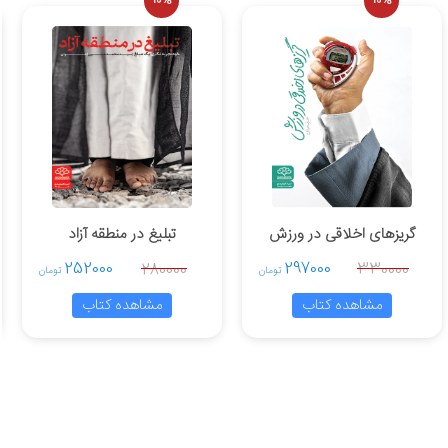
10%
10%
اطب را با زمینه‌های ورود مبلّغ به برگزاری
اجرای مسابقه، توجه به مشکلات اجرای مسابقه و
سی پنج مبحث دانستنی‌هایی درباره ضرورت و
ت حس مثبت با پاسخ‌گویی به هیجان و کنجکاوی
گریزهای اخلاقی در ورزش
تبلیغ در منطقه آزاد
252000
297000
280000
330000
تومان
تومان
مشاهده کتاب
مشاهده کتاب