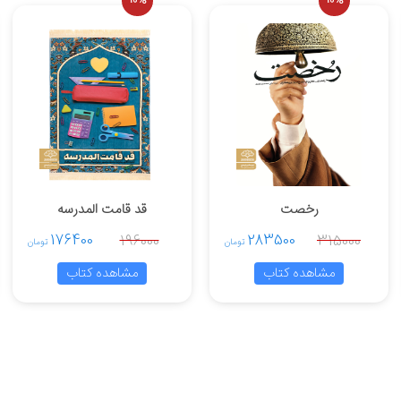
10%
10%
ایی مسابقه و مدل‌های اجرای مسابقه تنظیم شده است که مخ
موفق، بایدها و نکات آموزشی پیش از اجرا، نکات آموزشی در 
مومی» و «پاسخ‌گویی به سئوالات پژوهش» است که به برر
 مسابقات موفق و سالم، تقویت بُعد عاطفی و رفتاری، تقوی
زد.
رخصت
قد قامت المدرسه
176400
283500
196000
315000
تومان
تومان
مشاهده کتاب
مشاهده کتاب