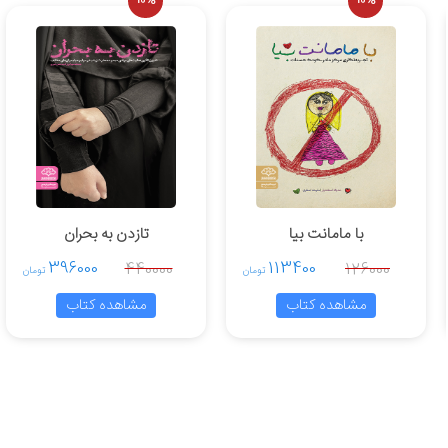
10%
10%
فصل دوم کتاب در سه بخش پیش از اجرا، نکات اجر
مسابقه، ابزارها و لوازم تهیه محتوا برای مسابقه 
مدل‌های اجرای مسابقه آشنا می‌کند.
فصل سوم کتاب نیز شامل دو بخش «نکات کلی و ع
اهداف مسابقه برای کودکان و جوانان، ویژگی‌های
مخاطب و مسابقه روشی برای انتقال مفاهیم می‌پردا
با مامانت بیا
تازدن به بحران
396000
113400
440000
126000
تومان
تومان
مشاهده کتاب
مشاهده کتاب