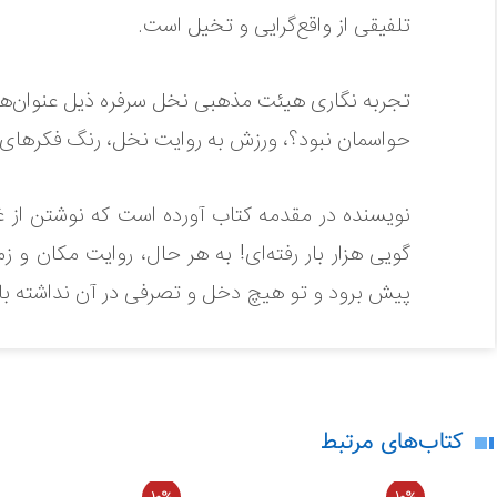
تلفیقی از واقع‌گرایی و تخیل است.
تجربه‌ نگاری هیئت مذهبی نخل سرفره ذیل عنوان‌های
حواسمان نبود؟، ورزش به روایت نخل، رنگ فکرهای 
نویسنده در مقدمه کتاب آورده است که نوشتن از غیر
گویی هزار بار رفته‌ای! به هر حال، روایت مکان 
در حال حاضر هیچ نظری برای این محصو
پیش برود و تو هیچ دخل و تصرفی در آن نداشته ب
لطفاً انتقادات و پیشنهادات خود را ارسال
این اثر آمیخته‌ای از خیال و واقعیت است؛ نه آن‌قد
می‌کند، حرف‌ها شکل واقعی خودشان را دارند و آنجا
کتاب‌های مرتبط