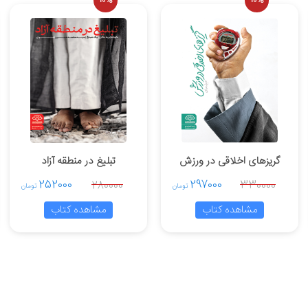
10%
10%
گریزهای اخلاقی در ورزش
تبلیغ در منطقه آزاد
252000
297000
280000
330000
تومان
تومان
مشاهده کتاب
مشاهده کتاب