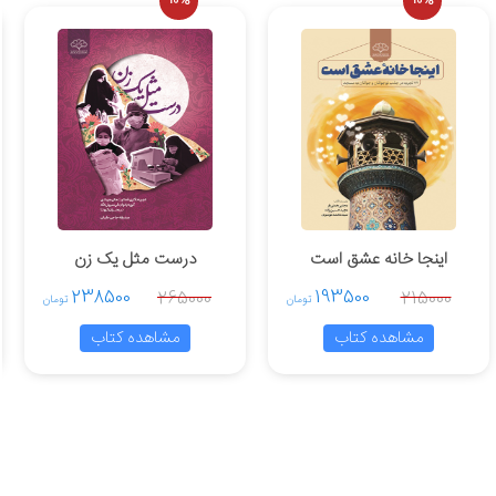
10%
10%
اینجا خانه عشق است
درست مثل یک زن
238500
193500
265000
215000
تومان
تومان
مشاهده کتاب
مشاهده کتاب