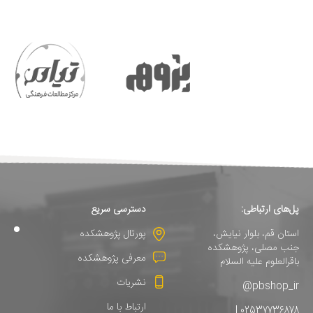
پل‌های ارتباطی:
دسترسی سریع
استان قم، بلوار نیایش،
پورتال پژوهشکده
جنب مصلی، پژوهشکده
معرفی پژوهشکده
باقرالعلوم علیه السلام
نشریات
pbshop_ir@
ارتباط با ما
02537736878 |