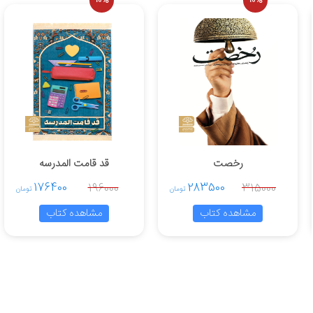
10%
10%
رخصت
قد قامت المدرسه
176400
283500
196000
315000
تومان
تومان
مشاهده کتاب
مشاهده کتاب